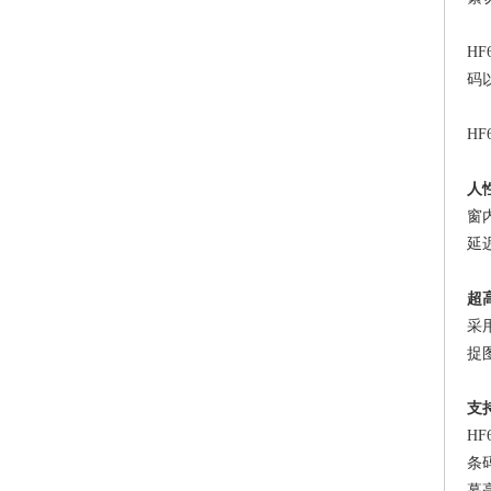
H
码
H
人
窗
延
超
采
捉
支
H
条
幕