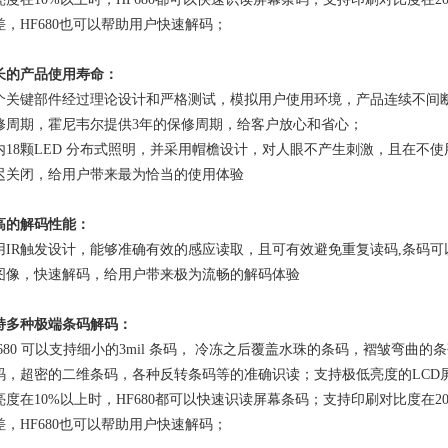
差，HF680也可以帮助用户快速解码；
长的产品使用寿命：
个关键部件经过理论设计和严格测试，模拟用户使用环境，产品连续不间断
修周期，霍尼韦尔提供3年的保修周期，给客户放心和省心；
内18颗LED 分布式照明，并采用帽檐设计，对人眼不产生刺激，且在不
迟关闭，给用户带来最为恰当的使用体验
高的解码性能：
用IR触发设计，能够准确有效的感应读取，且可有效避免重复读码,条码可以
图像，快速解码，给用户带来极为流畅的解码体验
持多种极端条码解码：
F680 可以支持细小的3mil 条码， 冷冻之后覆盖水珠的条码，褶皱弯
码，超密的二维条码，各种反转条码等的准确识读；支持极低亮度的LCD屏
亮度在10%以上时，HF680都可以快速识读屏幕条码；支持印刷对比度在
差，HF680也可以帮助用户快速解码；