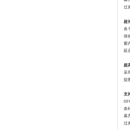
过
超
各
保
窗
延
超
采
捉
支
H
条
幕
过