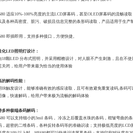
F680 适应10%-100%亮度的主流LCD屏幕码，甚至OLED屏幕码的流
以及各种高密度、脏污、破损且信息完整的条形码读取，产品适用于生产制
F680 即插即用，支持多种接口，方便快捷。
性化LED照明灯设计：
内18颗LED 分布式照明，并采用帽檐设计，对人眼不产生刺激，且在不
迟关闭，给用户带来最为恰当的使用体验
高的解码性能：
用IR触发设计，能够准确有效的感应读取，且可有效避免重复读码,条码可以
图像，快速解码，给用户带来极为流畅的解码体验
持多种极端条码解码：
F680 可以支持细小的3mil 条码， 冷冻之后覆盖水珠的条码，褶皱弯
码，超密的二维条码，各种反转条码等的准确识读；支持极低亮度的LCD屏
亮度在10%以上时，HF680都可以快速识读屏幕条码；支持印刷对比度在