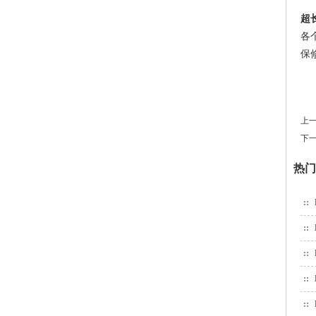
超
各
保
上一
下一
热门